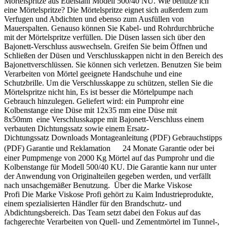
Mörtelspritze aus Edelstahl Modell 500/40 NU. Wie benutze ich
eine Mörtelspritze? Die Mörtelspritze eignet sich außerdem zum
Verfugen und Abdichten und ebenso zum Ausfüllen von
Mauerspalten. Genauso können Sie Kabel- und Rohrdurchbrüche
mit der Mörtelspritze verfüllen. Die Düsen lassen sich über den
Bajonett-Verschluss auswechseln. Greifen Sie beim Öffnen und
Schließen der Düsen und Verschlusskappen nicht in den Bereich des
Bajonettverschlüssen. Sie können sich verletzen. Benutzen Sie beim
Verarbeiten von Mörtel geeignete Handschuhe und eine
Schutzbrille. Um die Verschlusskappe zu schützen, stellen Sie die
Mörtelspritze nicht hin, Es ist besser die Mörtelpumpe nach
Gebrauch hinzulegen. Geliefert wird: ein Pumprohr eine
Kolbenstange eine Düse mit 12x35 mm eine Düse mit
8x50mm eine Verschlusskappe mit Bajonett-Verschluss einem
verbauten Dichtungssatz sowie einem Ersatz-
Dichtungssatz Downloads Montageanleitung (PDF) Gebrauchstipps
(PDF) Garantie und Reklamation 24 Monate Garantie oder bei
einer Pumpmenge von 2000 Kg Mörtel auf das Pumprohr und die
Kolbenstange für Modell 500/40 KU. Die Garantie kann nur unter
der Anwendung von Originalteilen gegeben werden, und verfällt
nach unsachgemäßer Benutzung. Über die Marke Viskose
Profi Die Marke Viskose Profi gehört zu Kaim Industrieprodukte,
einem spezialisierten Händler für den Brandschutz- und
Abdichtungsbereich. Das Team setzt dabei den Fokus auf das
fachgerechte Verarbeiten von Quell- und Zementmörtel im Tunnel-,