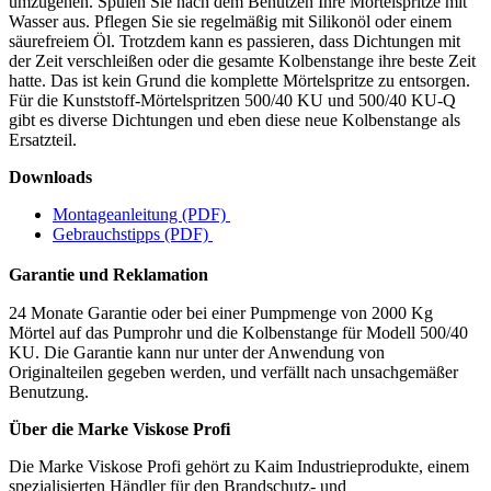
umzugehen. Spülen Sie nach dem Benutzen Ihre Mörtelspritze mit
Wasser aus. Pflegen Sie sie regelmäßig mit Silikonöl oder einem
säurefreiem Öl. Trotzdem kann es passieren, dass Dichtungen mit
der Zeit verschleißen oder die gesamte Kolbenstange ihre beste Zeit
hatte. Das ist kein Grund die komplette Mörtelspritze zu entsorgen.
Für die Kunststoff-Mörtelspritzen 500/40 KU und 500/40 KU-Q
gibt es diverse Dichtungen und eben diese neue Kolbenstange als
Ersatzteil.
Downloads
Montageanleitung (PDF)
Gebrauchstipps (PDF)
Garantie und Reklamation
24 Monate Garantie oder bei einer Pumpmenge von 2000 Kg
Mörtel auf das Pumprohr und die Kolbenstange für Modell 500/40
KU. Die Garantie kann nur unter der Anwendung von
Originalteilen gegeben werden, und verfällt nach unsachgemäßer
Benutzung.
Über die Marke Viskose Profi
Die Marke Viskose Profi gehört zu Kaim Industrieprodukte, einem
spezialisierten Händler für den Brandschutz- und