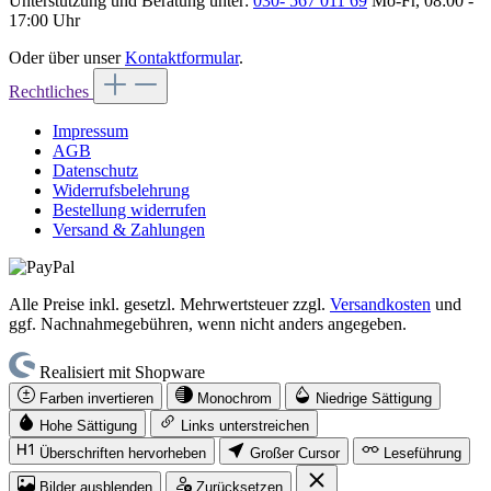
Unterstützung und Beratung unter:
030- 567 011 69
Mo-Fr, 08:00 -
17:00 Uhr
Oder über unser
Kontaktformular
.
Rechtliches
Impressum
AGB
Datenschutz
Widerrufsbelehrung
Bestellung widerrufen
Versand & Zahlungen
Alle Preise inkl. gesetzl. Mehrwertsteuer zzgl.
Versandkosten
und
ggf. Nachnahmegebühren, wenn nicht anders angegeben.
Realisiert mit Shopware
Farben invertieren
Monochrom
Niedrige Sättigung
Hohe Sättigung
Links unterstreichen
Überschriften hervorheben
Großer Cursor
Leseführung
Bilder ausblenden
Zurücksetzen