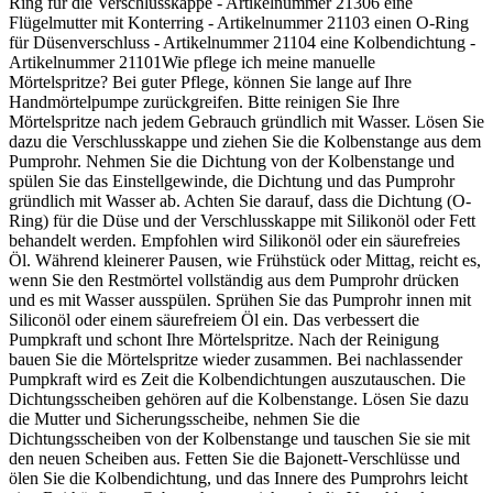
Ring für die Verschlusskappe - Artikelnummer 21306 eine
Flügelmutter mit Konterring - Artikelnummer 21103 einen O-Ring
für Düsenverschluss - Artikelnummer 21104 eine Kolbendichtung -
Artikelnummer 21101Wie pflege ich meine manuelle
Mörtelspritze? Bei guter Pflege, können Sie lange auf Ihre
Handmörtelpumpe zurückgreifen. Bitte reinigen Sie Ihre
Mörtelspritze nach jedem Gebrauch gründlich mit Wasser. Lösen Sie
dazu die Verschlusskappe und ziehen Sie die Kolbenstange aus dem
Pumprohr. Nehmen Sie die Dichtung von der Kolbenstange und
spülen Sie das Einstellgewinde, die Dichtung und das Pumprohr
gründlich mit Wasser ab. Achten Sie darauf, dass die Dichtung (O-
Ring) für die Düse und der Verschlusskappe mit Silikonöl oder Fett
behandelt werden. Empfohlen wird Silikonöl oder ein säurefreies
Öl. Während kleinerer Pausen, wie Frühstück oder Mittag, reicht es,
wenn Sie den Restmörtel vollständig aus dem Pumprohr drücken
und es mit Wasser ausspülen. Sprühen Sie das Pumprohr innen mit
Siliconöl oder einem säurefreiem Öl ein. Das verbessert die
Pumpkraft und schont Ihre Mörtelspritze. Nach der Reinigung
bauen Sie die Mörtelspritze wieder zusammen. Bei nachlassender
Pumpkraft wird es Zeit die Kolbendichtungen auszutauschen. Die
Dichtungsscheiben gehören auf die Kolbenstange. Lösen Sie dazu
die Mutter und Sicherungsscheibe, nehmen Sie die
Dichtungsscheiben von der Kolbenstange und tauschen Sie sie mit
den neuen Scheiben aus. Fetten Sie die Bajonett-Verschlüsse und
ölen Sie die Kolbendichtung, und das Innere des Pumprohrs leicht