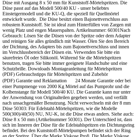
Düse mit Ausgang 8 x 50 mm für Kunststoff-Mörtelspritzen. Die
Düse passt auf das Modell 500/40 KU - unser beliebtes
Einsteigermodell und die KU-Q, die speziell für Quellmörtel
entwickelt wurde. Die Düse besitzt einen Bajonettverschluss aus
robustem Kunststoff. Sie ist ideal zum Hinterfüllen von Zargen mit
wenig Platz und engen Mauerspalten. Artikelnummer: 60301Nach
Gebrauch: Lösen Sie die Düsen von der Spritze oder dem Adapter
und reinigen Sie alles gründlich mit Wasser. Ölen Sie den Bereich
der Dichtung, des Adapters bis zum Bajonettverschluss und innen
im Verschlussbereich der Düsen ein. Verwenden Sie bitte ein
säurefreies Öl oder Silikonöl. Während Sie die Mörtelspritzen
benutzen, tragen Sie bitte immer geeignete Handschuhe und eine
Schutzbrille. Downloads Montageanleitung für Mörtelspritzen
(PDF) Gebrauchstipps für Mörtelspritzen und Zubehör
(PDF) Garantie und Reklamation 24 Monate Garantie oder bei
einer Pumpmenge von 2000 Kg Mörtel auf das Pumprohr und die
Kolbenstange für Modell 500/40 KU. Die Garantie kann nur unter
der Anwendung von Originalteilen gegeben werden, und verfällt
nach unsachgemäßer Benutzung. Nicht verwechseln mit der 8 mm
Düse 50303: Für Edelstahl-Mörtelspritzen, wie die Modelle
500(300)/40(50) NU, NU-K, ist die Düse etwas anders. Siehe auch:
Düse 8 x 50 mm (Artikelnummer 50301). Der Unterschied ist, dass
sich im Inneren der Düse für die Edelstahlspritzen ein Dichtungsring
befindet. Bei den Kunststoff-Mörtelpumpen befindet sich der Ring
an der Spritze. Über die Marke Viskose Profi Die Marke Viskose