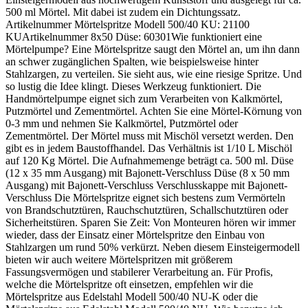
500 ml Mörtel. Mit dabei ist zudem ein Dichtungssatz.
Artikelnummer Mörtelspritze Modell 500/40 KU: 21100
KUArtikelnummer 8x50 Düse: 60301Wie funktioniert eine
Mörtelpumpe? Eine Mörtelspritze saugt den Mörtel an, um ihn dann
an schwer zugänglichen Spalten, wie beispielsweise hinter
Stahlzargen, zu verteilen. Sie sieht aus, wie eine riesige Spritze. Und
so lustig die Idee klingt. Dieses Werkzeug funktioniert. Die
Handmörtelpumpe eignet sich zum Verarbeiten von Kalkmörtel,
Putzmörtel und Zementmörtel. Achten Sie eine Mörtel-Körnung von
0-3 mm und nehmen Sie Kalkmörtel, Putzmörtel oder
Zementmörtel. Der Mörtel muss mit Mischöl versetzt werden. Den
gibt es in jedem Baustoffhandel. Das Verhältnis ist 1/10 L Mischöl
auf 120 Kg Mörtel. Die Aufnahmemenge beträgt ca. 500 ml. Düse
(12 x 35 mm Ausgang) mit Bajonett-Verschluss Düse (8 x 50 mm
Ausgang) mit Bajonett-Verschluss Verschlusskappe mit Bajonett-
Verschluss Die Mörtelspritze eignet sich bestens zum Vermörteln
von Brandschutztüren, Rauchschutztüren, Schallschutztüren oder
Sicherheitstüren. Sparen Sie Zeit: Von Monteuren hören wir immer
wieder, dass der Einsatz einer Mörtelspritze den Einbau von
Stahlzargen um rund 50% verkürzt. Neben diesem Einsteigermodell
bieten wir auch weitere Mörtelspritzen mit größerem
Fassungsvermögen und stabilerer Verarbeitung an. Für Profis,
welche die Mörtelspritze oft einsetzen, empfehlen wir die
Mörtelspritze aus Edelstahl Modell 500/40 NU-K oder die