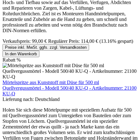
Hoch- und Tiefbau sowie auf das Verfüllen, Verfugen, Abdichten
und Reparieren von Zargen, Kabel-, Lüftungs- und
Rohrdurchbrüchen. Ziel ist es Monteuren Handmörtelpumpen,
Ersatzteile und Zubehör an die Hand zu geben, um schnell und
professionell zu arbeiten und wenn nötig den Brandschutz nach
DIN-Normen erfüllen.
Verkaufspreis:
99,00 €
Regulärer Preis:
114,00 €
(13.16% gespart)
Preise inkl. MwSt. ggfs. zzgl. Versandkosten
In den Warenkorb
Rabatt
%
Mörtelspritze aus Kunststoff mit Düse für 500 ml
Quellvergussmörtel - Modell 500/40 KU-Q - Artikelnummer: 21100
KU-Q
Lieferung nach:
Deutschland
Holen Sie sich diese Mörtelpumpe mit speziellem Aufsatz für 500
ml Quellvergussmörtel zum Untergießen von Bauteilen oder zum
Stopfen von Löchern. Quellvergussmörtel ist ein spezieller
Zementmörtel der etwas quillt - ja nach Marke kann das ein
unterschiedlich großes Volumen sein. Er wird zum kraftschlüssigen
Verfüllen von Fugen zwischen Betonplatte und Holzständerwand im