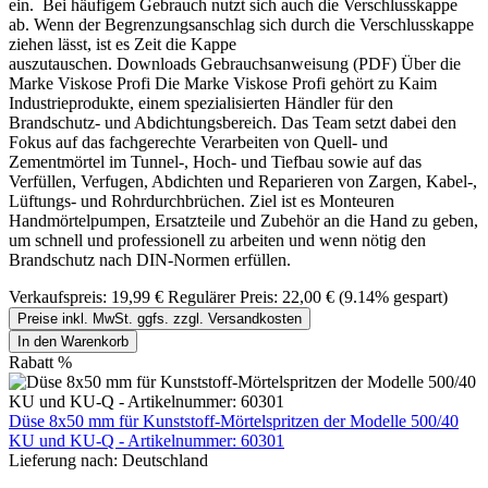
ein. Bei häufigem Gebrauch nutzt sich auch die Verschlusskappe
ab. Wenn der Begrenzungsanschlag sich durch die Verschlusskappe
ziehen lässt, ist es Zeit die Kappe
auszutauschen. Downloads Gebrauchsanweisung (PDF) Über die
Marke Viskose Profi Die Marke Viskose Profi gehört zu Kaim
Industrieprodukte, einem spezialisierten Händler für den
Brandschutz- und Abdichtungsbereich. Das Team setzt dabei den
Fokus auf das fachgerechte Verarbeiten von Quell- und
Zementmörtel im Tunnel-, Hoch- und Tiefbau sowie auf das
Verfüllen, Verfugen, Abdichten und Reparieren von Zargen, Kabel-,
Lüftungs- und Rohrdurchbrüchen. Ziel ist es Monteuren
Handmörtelpumpen, Ersatzteile und Zubehör an die Hand zu geben,
um schnell und professionell zu arbeiten und wenn nötig den
Brandschutz nach DIN-Normen erfüllen.
Verkaufspreis:
19,99 €
Regulärer Preis:
22,00 €
(9.14% gespart)
Preise inkl. MwSt. ggfs. zzgl. Versandkosten
In den Warenkorb
Rabatt
%
Düse 8x50 mm für Kunststoff-Mörtelspritzen der Modelle 500/40
KU und KU-Q - Artikelnummer: 60301
Lieferung nach:
Deutschland