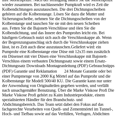
wieder zusammen. Bei nachlassender Pumpkraft wird es Zeit die
Kolbendichtungen auszutauschen. Die drei Dichtungsscheiben
gehören auf die Kolbenstange. Lösen Sie dazu die Mutter und
Sicherungsscheibe, nehmen Sie die Dichtungsscheiben von der
Kolbenstange und tauschen Sie sie mit den neuen Scheiben
aus. Fetten Sie die Bajonett-Verschlüsse und ölen Sie die
Kolbendichtung, und das Innere des Pumprohrs leicht ein. Bei
häufigem Gebrauch nutzt sich auch die Verschlusskappe ab. Wenn
der Begrenzungsanschlag sich durch die Verschlusskappe ziehen
lässt, ist es Zeit auch diese auszutauschen.Geliefert wird: ein
Pumprohr eine Kolbenstange eine Düse mit 12x35 mm zusätzlich
ein Düsenset mit vier Düsen eine Verschlusskappe mit Bajonett-
Verschluss einem verbauten Dichtungssatz sowie einem Ersatz-
Dichtungssatz Downloads Montageanleitung (PDF) Gebrauchstipps
(PDF) Garantie und Reklamation 24 Monate Garantie oder bei
einer Pumpmenge von 2000 Kg Mörtel auf das Pumprohr und die
Kolbenstange für Modell 500/40 KU. Die Garantie kann nur unter
der Anwendung von Originalteilen gegeben werden, und verfällt
nach unsachgemäßer Benutzung. Über die Marke Viskose Profi Die
Marke Viskose Profi gehört zu Kaim Industrieprodukte, einem
spezialisierten Händler für den Brandschutz- und
Abdichtungsbereich. Das Team setzt dabei den Fokus auf das
fachgerechte Verarbeiten von Quell- und Zementmörtel im Tunnel-,
Hoch- und Tiefbau sowie auf das Verfüllen, Verfugen, Abdichten