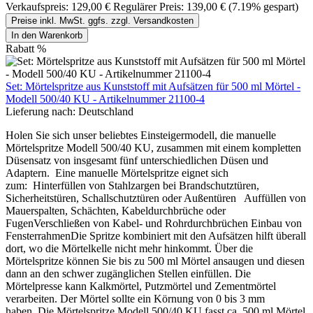
Verkaufspreis:
129,00 €
Regulärer Preis:
139,00 €
(7.19% gespart)
Preise inkl. MwSt. ggfs. zzgl. Versandkosten
In den Warenkorb
Rabatt
%
Set: Mörtelspritze aus Kunststoff mit Aufsätzen für 500 ml Mörtel -
Modell 500/40 KU - Artikelnummer 21100-4
Lieferung nach:
Deutschland
Holen Sie sich unser beliebtes Einsteigermodell, die manuelle
Mörtelspritze Modell 500/40 KU, zusammen mit einem kompletten
Düsensatz von insgesamt fünf unterschiedlichen Düsen und
Adaptern. Eine manuelle Mörtelspritze eignet sich
zum: Hinterfüllen von Stahlzargen bei Brandschutztüren,
Sicherheitstüren, Schallschutztüren oder Außentüren Auffüllen von
Mauerspalten, Schächten, Kabeldurchbrüche oder
FugenVerschließen von Kabel- und Rohrdurchbrüchen Einbau von
FensterrahmenDie Spritze kombiniert mit den Aufsätzen hilft überall
dort, wo die Mörtelkelle nicht mehr hinkommt. Über die
Mörtelspritze können Sie bis zu 500 ml Mörtel ansaugen und diesen
dann an den schwer zugänglichen Stellen einfüllen. Die
Mörtelpresse kann Kalkmörtel, Putzmörtel und Zementmörtel
verarbeiten. Der Mörtel sollte ein Körnung von 0 bis 3 mm
haben. Die Mörtelspritze Modell 500/40 KU fasst ca. 500 ml Mörtel