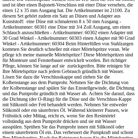
und ist über einen Bajonett-Verschluss mit einer Düse versehen, die
einen 12 x 35 mm Ausgang hat. Die Artikelnummer ist 21100. Zu
diesem Set gehört zudem ein Satz an Düsen und Adapter aus
Kunststoff: eine Düse mit schmalerem 8 x 50 mm Ausgang -
Artikelnummer: 60301 eine Düse mit 3/4 Zoll Ausgang, um einen
Schlauch anzuschließen - Artikelnummer: 60302 einen Adapter mit
30 Grad Winkel - Artikelnummer: 60303 einen Adapter mit 90 Grad
Winkel - Artikelnummer: 60304 Beim Hinterfüllen von Stahlzargen
kommen Sie deutlich schneller mit einer Mörtelspritze voran. Wie
pflege ich meine manuelle Mörtelspritze? Diese Mörtelspritzen sind
für Monteure und Fensterbauer entwickelt worden. Bei richtiger
Pflege, können Sie lange auf sie zurückgreifen. Bitte reinigen Sie
Ihre Mörtelspritze nach jedem Gebrauch gründlich mit Wasser.
Lösen Sie dazu die Verschlusskappe und ziehen Sie die
Kolbenstange aus dem Pumprohr. Nehmen Sie die Dichtung von
der Kolbenstange und spülen Sie das Einstellgewinde, die Dichtung
und das Pumprohr gründlich mit Wasser ab. Achten Sie darauf, dass
die Dichtung (der O-Ring) für die Düse und die Verschluss-Kappe
mit Silikonöl oder Fett behandelt werden. Nehmen Sie entweder
Silikonöl oder ein säurefreies Öl. Während kleinerer Pausen, wie
Frühstück oder Mittag, reicht es, wenn Sie den Restmörtel
vollständig aus dem Pumprohr drücken und sie mit Wasser
ausspülen. Sprühen Sie das Pumprohr innen mit Silikonöl oder
einem säurefreiem Öl ein. Das verbessert die Pumpkraft und schont
Ihre Mörtelspritze. Nach der Reinigung bauen Sie die Mörtelspritze