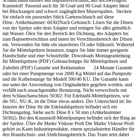
Schlauchanschlusses Mit Bajonettverschluss, aus hochwertigem
Kunststoff Passend auch für 30 Grad und 90 Grad Adapter Ideal
bei Blockzargen und schwer zugänglichen Mauerspalten. Stecken
Sie einfach ein passendes Stück Gartenschlauch auf diese
Düse. Artikelnummer: 60302Nach Gebrauch: Lösen Sie die Düsen
von der Spritze oder dem Adapter und reinigen Sie alles gründlich
mit Wasser. Ölen Sie den Bereich der Dichtung, des Adapters bis
zum Bajonettverschluss und innen im Verschlussbereich der Düsen
ein. Verwenden Sie bitte ein säurefreies Öl oder Silikonöl. Während
Sie die Mörtelspritzen benutzen, tragen Sie bitte immer geeignete
Handschuhe und eine Schutzbrille. Downloads Montageanleitung
für Mörtelspritzen (PDF) Gebrauchstipps für Mörtelspritzen und
Zubehör (PDF) Garantie und Reklamation 24 Monate Garantie
oder bei einer Pumpmenge von 2000 Kg Mörtel auf das Pumprohr
und die Kolbenstange für Modell 500/40 KU. Die Garantie kann
nur unter der Anwendung von Originalteilen gegeben werden, und
verfällt nach unsachgemäßer Benutzung. Nicht verwechseln mit
dem Schlauchanschluss 50302: Für Edelstahl-Mörtelspritzen, wie
die NU, NU-K, ist die Düse etwas anders. Der Unterschied ist: Im
Inneren der Düse für die Edelstahlspritzen befindet sich ein
Dichtungsring. Siehe auch: Düse 8 x 50 mm (Artikelnummer
50302). Bei den Kunststoff-Mörtelpumpen befindet sich der Ring an
der Spritze. Über die Marke Viskose Profi Die Marke Viskose Profi
gehört zu Kaim Industrieprodukte, einem spezialisierten Händler für
den Brandschutz- und Abdichtungsbereich. Das Team setzt dabei