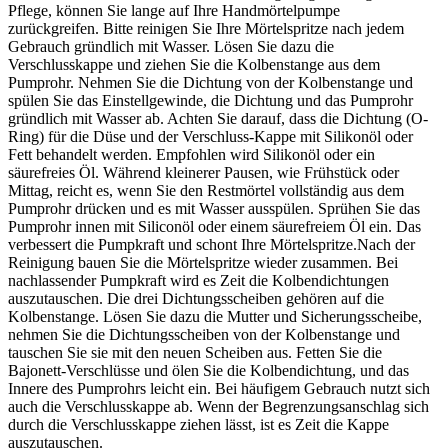
Pflege, können Sie lange auf Ihre Handmörtelpumpe
zurückgreifen. Bitte reinigen Sie Ihre Mörtelspritze nach jedem
Gebrauch gründlich mit Wasser. Lösen Sie dazu die
Verschlusskappe und ziehen Sie die Kolbenstange aus dem
Pumprohr. Nehmen Sie die Dichtung von der Kolbenstange und
spülen Sie das Einstellgewinde, die Dichtung und das Pumprohr
gründlich mit Wasser ab. Achten Sie darauf, dass die Dichtung (O-
Ring) für die Düse und der Verschluss-Kappe mit Silikonöl oder
Fett behandelt werden. Empfohlen wird Silikonöl oder ein
säurefreies Öl. Während kleinerer Pausen, wie Frühstück oder
Mittag, reicht es, wenn Sie den Restmörtel vollständig aus dem
Pumprohr drücken und es mit Wasser ausspülen. Sprühen Sie das
Pumprohr innen mit Siliconöl oder einem säurefreiem Öl ein. Das
verbessert die Pumpkraft und schont Ihre Mörtelspritze.Nach der
Reinigung bauen Sie die Mörtelspritze wieder zusammen. Bei
nachlassender Pumpkraft wird es Zeit die Kolbendichtungen
auszutauschen. Die drei Dichtungsscheiben gehören auf die
Kolbenstange. Lösen Sie dazu die Mutter und Sicherungsscheibe,
nehmen Sie die Dichtungsscheiben von der Kolbenstange und
tauschen Sie sie mit den neuen Scheiben aus. Fetten Sie die
Bajonett-Verschlüsse und ölen Sie die Kolbendichtung, und das
Innere des Pumprohrs leicht ein. Bei häufigem Gebrauch nutzt sich
auch die Verschlusskappe ab. Wenn der Begrenzungsanschlag sich
durch die Verschlusskappe ziehen lässt, ist es Zeit die Kappe
auszutauschen.