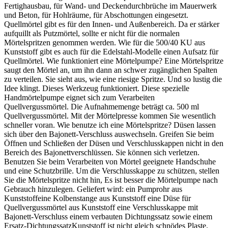
Fertighausbau, für Wand- und Deckendurchbrüche im Mauerwerk
und Beton, für Hohlräume, für Abschottungen eingesetzt.
Quellmörtel gibt es für den Innen- und Außenbereich. Da er stärker
aufquillt als Putzmörtel, sollte er nicht für die normalen
Mörtelspritzen genommen werden. Wie für die 500/40 KU aus
Kunststoff gibt es auch für die Edelstahl-Modelle einen Aufsatz für
Quellmörtel. Wie funktioniert eine Mörtelpumpe? Eine Mörtelspritze
saugt den Mörtel an, um ihn dann an schwer zugänglichen Spalten
zu verteilen. Sie sieht aus, wie eine riesige Spritze. Und so lustig die
Idee klingt. Dieses Werkzeug funktioniert. Diese spezielle
Handmörtelpumpe eignet sich zum Verarbeiten
Quellvergussmörtel. Die Aufnahmemenge beträgt ca. 500 ml
Quellvergussmörtel. Mit der Mörtelpresse kommen Sie wesentlich
schneller voran. Wie benutze ich eine Mörtelspritze? Düsen lassen
sich über den Bajonett-Verschluss auswechseln. Greifen Sie beim
Öffnen und Schließen der Düsen und Verschlusskappen nicht in den
Bereich des Bajonettverschlüssen. Sie können sich verletzen.
Benutzen Sie beim Verarbeiten von Mörtel geeignete Handschuhe
und eine Schutzbrille. Um die Verschlusskappe zu schützen, stellen
Sie die Mörtelspritze nicht hin, Es ist besser die Mörtelpumpe nach
Gebrauch hinzulegen. Geliefert wird: ein Pumprohr aus
Kunststoffeine Kolbenstange aus Kunststoff eine Düse für
Quellvergussmörtel aus Kunststoff eine Verschlusskappe mit
Bajonett-Verschluss einem verbauten Dichtungssatz sowie einem
Ersatz-DichtungssatzKunststoff ist nicht gleich schnödes Plaste.