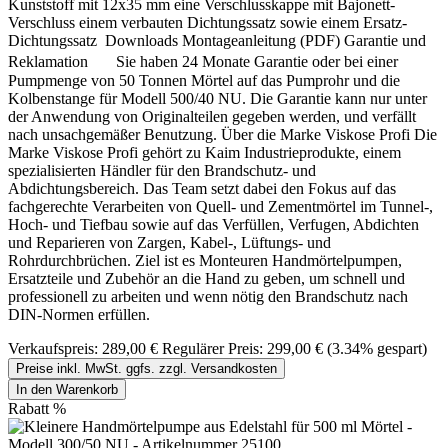
Kunststoff mit 12x35 mm eine Verschlusskappe mit Bajonett-
Verschluss einem verbauten Dichtungssatz sowie einem Ersatz-
Dichtungssatz Downloads Montageanleitung (PDF) Garantie und
Reklamation Sie haben 24 Monate Garantie oder bei einer
Pumpmenge von 50 Tonnen Mörtel auf das Pumprohr und die
Kolbenstange für Modell 500/40 NU. Die Garantie kann nur unter
der Anwendung von Originalteilen gegeben werden, und verfällt
nach unsachgemäßer Benutzung. Über die Marke Viskose Profi Die
Marke Viskose Profi gehört zu Kaim Industrieprodukte, einem
spezialisierten Händler für den Brandschutz- und
Abdichtungsbereich. Das Team setzt dabei den Fokus auf das
fachgerechte Verarbeiten von Quell- und Zementmörtel im Tunnel-,
Hoch- und Tiefbau sowie auf das Verfüllen, Verfugen, Abdichten
und Reparieren von Zargen, Kabel-, Lüftungs- und
Rohrdurchbrüchen. Ziel ist es Monteuren Handmörtelpumpen,
Ersatzteile und Zubehör an die Hand zu geben, um schnell und
professionell zu arbeiten und wenn nötig den Brandschutz nach
DIN-Normen erfüllen.
Verkaufspreis:
289,00 €
Regulärer Preis:
299,00 €
(3.34% gespart)
Preise inkl. MwSt. ggfs. zzgl. Versandkosten
In den Warenkorb
Rabatt
%