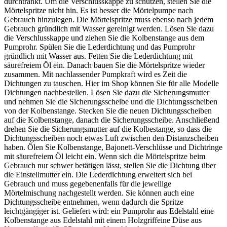
durchtränkt. Um die Verschlusskappe zu schützen, stellen Sie die
Mörtelspritze nicht hin. Es ist besser die Mörtelpumpe nach
Gebrauch hinzulegen. Die Mörtelspritze muss ebenso nach jedem
Gebrauch gründlich mit Wasser gereinigt werden. Lösen Sie dazu
die Verschlusskappe und ziehen Sie die Kolbenstange aus dem
Pumprohr. Spülen Sie die Lederdichtung und das Pumprohr
gründlich mit Wasser aus. Fetten Sie die Lederdichtung mit
säurefreiem Öl ein. Danach bauen Sie die Mörtelspritze wieder
zusammen. Mit nachlassender Pumpkraft wird es Zeit die
Dichtungen zu tauschen. Hier im Shop können Sie für alle Modelle
Dichtungen nachbestellen. Lösen Sie dazu die Sicherungsmutter
und nehmen Sie die Sicherungsscheibe und die Dichtungsscheiben
von der Kolbenstange. Stecken Sie die neuen Dichtungsscheiben
auf die Kolbenstange, danach die Sicherungsscheibe. Anschließend
drehen Sie die Sicherungsmutter auf die Kolbestange, so dass die
Dichtungsscheiben noch etwas Luft zwischen den Distanzscheiben
haben. Ölen Sie Kolbenstange, Bajonett-Verschlüsse und Dichtringe
mit säurefreiem Öl leicht ein. Wenn sich die Mörtelspritze beim
Gebrauch nur schwer betätigen lässt, stellen Sie die Dichtung über
die Einstellmutter ein. Die Lederdichtung erweitert sich bei
Gebrauch und muss gegebenenfalls für die jeweilige
Mörtelmischung nachgestellt werden. Sie können auch eine
Dichtungsscheibe entnehmen, wenn dadurch die Spritze
leichtgängiger ist. Geliefert wird: ein Pumprohr aus Edelstahl eine
Kolbenstange aus Edelstahl mit einem Holzgriffeine Düse aus