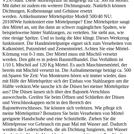
V2A-Stahl. Diese Mörtelspritze ist ausgelegt für ca. 500 ml Mörtel.
Mit dabei ist zudem ein weiterer Dichtungssatz. Natürlich können
Dichtungen, Kolbenstange und Gehäuse ersetzt
werden. Artikelnummer Mörtelspritze Modell 500/40 NU:
20100Wie funktioniert eine Mörtelpumpe? Eine Mörtelspritze saugt
den Mörtel an, um ihn dann an schwer zugänglichen Spalten, wie
beispielsweise hinter Stahlzargen, zu verteilen. Sie sieht aus, wie
eine riesige Spritze. Und so lustig die Idee klingt. Dieses Werkzeug
funktioniert. Die Handmörtelpumpe eignet sich zum Verarbeiten von
Kalkmörtel, Putzmörtel und Zementmörtel. Achten Sie eine Mörtel-
Körnung von 0-3 mm. Der Mörtel muss mit Mischöl versetzt
werden. Den gibt es in jedem Baustoffhandel. Das Verhältnis ist
1/10 L Mischöl auf 120 Kg Mörtel. Es auch Maschinenmörtel, der
bereits mit Mischöl versetzt ist. Die Aufnahmemenge beträgt ca. 500
ml.Sparen Sie Zeit: Von Monteuren hören wir immer wieder, dass
mit Hilfe der Mörtelspritze sich der Einbau von Stahlzargen um die
Hälfte verkürzt.Wie tausche ich die Düsen bei meiner Mörtelspritze
aus? Die Düsen lassen sich über den Bajonett-Verschluss
auswechseln. Greifen Sie beim Öffnen und Schließen der Düsen
und Verschlusskappen nicht in den Bereich des
Bajonettverschlusses. Sie können sich verletzen. Wie pflege ich
meine Mörtelspritze? Benutzen Sie beim Verarbeiten von Mörtel
geeignete Handschuhe und eine Schutzbrille. Ziehen Sie die
Mörtelpresse vor Gebrauch ein paar Mal mit Wasser auf. Dadurch
werden die Lederscheiben, die als Dichtung fungieren, mit Wasser