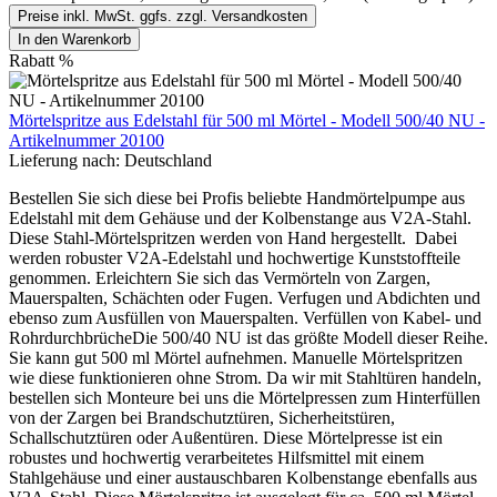
Preise inkl. MwSt. ggfs. zzgl. Versandkosten
In den Warenkorb
Rabatt
%
Mörtelspritze aus Edelstahl für 500 ml Mörtel - Modell 500/40 NU -
Artikelnummer 20100
Lieferung nach:
Deutschland
Bestellen Sie sich diese bei Profis beliebte Handmörtelpumpe aus
Edelstahl mit dem Gehäuse und der Kolbenstange aus V2A-Stahl.
Diese Stahl-Mörtelspritzen werden von Hand hergestellt. Dabei
werden robuster V2A-Edelstahl und hochwertige Kunststoffteile
genommen. Erleichtern Sie sich das Vermörteln von Zargen,
Mauerspalten, Schächten oder Fugen. Verfugen und Abdichten und
ebenso zum Ausfüllen von Mauerspalten. Verfüllen von Kabel- und
RohrdurchbrücheDie 500/40 NU ist das größte Modell dieser Reihe.
Sie kann gut 500 ml Mörtel aufnehmen. Manuelle Mörtelspritzen
wie diese funktionieren ohne Strom. Da wir mit Stahltüren handeln,
bestellen sich Monteure bei uns die Mörtelpressen zum Hinterfüllen
von der Zargen bei Brandschutztüren, Sicherheitstüren,
Schallschutztüren oder Außentüren. Diese Mörtelpresse ist ein
robustes und hochwertig verarbeitetes Hilfsmittel mit einem
Stahlgehäuse und einer austauschbaren Kolbenstange ebenfalls aus