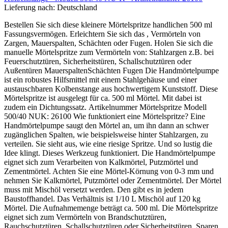
Lieferung nach:
Deutschland
Bestellen Sie sich diese kleinere Mörtelspritze handlichen 500 ml
Fassungsvermögen. Erleichtern Sie sich das , Vermörteln von
Zargen, Mauerspalten, Schächten oder Fugen. Holen Sie sich die
manuelle Mörtelspritze zum Vermörteln von: Stahlzargen z.B. bei
Feuerschutztüren, Sicherheitstüren, Schallschutztüren oder
Außentüren MauerspaltenSchächten Fugen Die Handmörtelpumpe
ist ein robustes Hilfsmittel mit einem Stahlgehäuse und einer
austauschbaren Kolbenstange aus hochwertigem Kunststoff. Diese
Mörtelspritze ist ausgelegt für ca. 500 ml Mörtel. Mit dabei ist
zudem ein Dichtungssatz. Artikelnummer Mörtelspritze Modell
500/40 NUK: 26100 Wie funktioniert eine Mörtelspritze? Eine
Handmörtelpumpe saugt den Mörtel an, um ihn dann an schwer
zugänglichen Spalten, wie beispielsweise hinter Stahlzargen, zu
verteilen. Sie sieht aus, wie eine riesige Spritze. Und so lustig die
Idee klingt. Dieses Werkzeug funktioniert. Die Handmörtelpumpe
eignet sich zum Verarbeiten von Kalkmörtel, Putzmörtel und
Zementmörtel. Achten Sie eine Mörtel-Körnung von 0-3 mm und
nehmen Sie Kalkmörtel, Putzmörtel oder Zementmörtel. Der Mörtel
muss mit Mischöl versetzt werden. Den gibt es in jedem
Baustoffhandel. Das Verhältnis ist 1/10 L Mischöl auf 120 kg
Mörtel. Die Aufnahmemenge beträgt ca. 500 ml. Die Mörtelspritze
eignet sich zum Vermörteln von Brandschutztüren,
Rauchschutztüren, Schallschutztüren oder Sicherheitstüren. Sparen