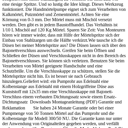
eine riesige Spritze. Und so lustig die Idee klingt. Dieses Werkzeug
funktioniert. Die Handmörtelpumpe eignet sich zum Verarbeiten von
Kalkmörtel, Putzmörtel und Zementmörtel. Achten Sie eine
Körnung von 0-3 mm. Der Mörtel muss mit Mischöl versetzt
werden. Den gibt es in jedem Baustoffhandel. Das Verhältnis ist
1/10 L Mischöl auf 120 Kg Mörtel. Sparen Sie Zeit: Von Monteuren
hören wir immer wieder, dass mit Hilfe der Mörtelspritze sich der
Einbau von Stahlzargen um die Hälfte verkürzt.Wie tausche ich die
Düsen bei meiner Mörtelspritze aus? Die Düsen lassen sich über den
Bajonettverschluss auswechseln. Greifen Sie beim Öffnen und
Schließen der Düsen und Verschlusskappen nicht in den Bereich des
Bajonettverschlusses. Sie können sich verletzen. Benutzen Sie beim
Verarbeiten von Mörtel geeignete Handschuhe und eine
Schutzbrille. Um die Verschlusskappe zu schützen, stellen Sie die
Mörtelspritze nicht hin. Es ist besser sie nach Gebrauch
hinzulegen.Geliefert wird: ein Pumprohr aus Edelstahl eine
Kolbenstange aus Edelstahl mit einem Holzgriffeine Düse aus
Kunststoff mit 12x35 mm eine Verschlusskappe mit Bajonett-
Verschluss einem verbauten Dichtungssatz sowie einem Ersatz-
Dichtungssatz Downloads Montageanleitung (PDF) Garantie und
Reklamation Sie haben 24 Monate Garantie oder bei einer
Pumpmenge von 50 Tonnen Mörtel auf das Pumprohr und die
Kolbenstange für Modell 300/50 NU. Die Garantie kann nur unter
der Anwendung von Originalteilen gegeben werden, und verfällt