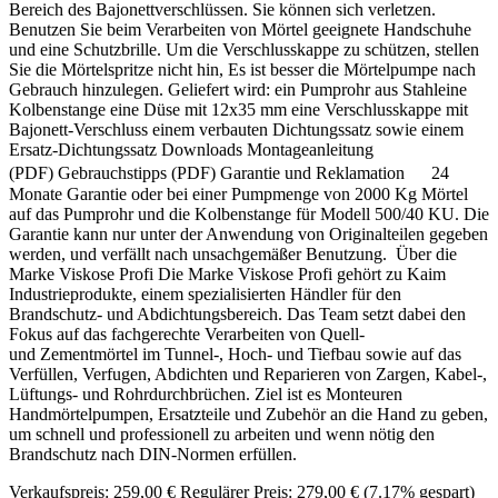
Bereich des Bajonettverschlüssen. Sie können sich verletzen.
Benutzen Sie beim Verarbeiten von Mörtel geeignete Handschuhe
und eine Schutzbrille. Um die Verschlusskappe zu schützen, stellen
Sie die Mörtelspritze nicht hin, Es ist besser die Mörtelpumpe nach
Gebrauch hinzulegen. Geliefert wird: ein Pumprohr aus Stahleine
Kolbenstange eine Düse mit 12x35 mm eine Verschlusskappe mit
Bajonett-Verschluss einem verbauten Dichtungssatz sowie einem
Ersatz-Dichtungssatz Downloads Montageanleitung
(PDF) Gebrauchstipps (PDF) Garantie und Reklamation 24
Monate Garantie oder bei einer Pumpmenge von 2000 Kg Mörtel
auf das Pumprohr und die Kolbenstange für Modell 500/40 KU. Die
Garantie kann nur unter der Anwendung von Originalteilen gegeben
werden, und verfällt nach unsachgemäßer Benutzung. Über die
Marke Viskose Profi Die Marke Viskose Profi gehört zu Kaim
Industrieprodukte, einem spezialisierten Händler für den
Brandschutz- und Abdichtungsbereich. Das Team setzt dabei den
Fokus auf das fachgerechte Verarbeiten von Quell-
und Zementmörtel im Tunnel-, Hoch- und Tiefbau sowie auf das
Verfüllen, Verfugen, Abdichten und Reparieren von Zargen, Kabel-,
Lüftungs- und Rohrdurchbrüchen. Ziel ist es Monteuren
Handmörtelpumpen, Ersatzteile und Zubehör an die Hand zu geben,
um schnell und professionell zu arbeiten und wenn nötig den
Brandschutz nach DIN-Normen erfüllen.
Verkaufspreis:
259,00 €
Regulärer Preis:
279,00 €
(7.17% gespart)