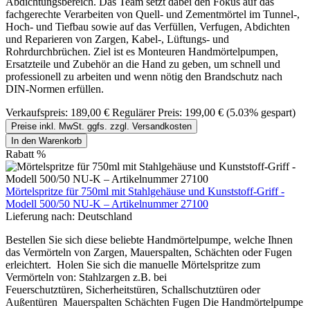
Abdichtungsbereich. Das Team setzt dabei den Fokus auf das
fachgerechte Verarbeiten von Quell- und Zementmörtel im Tunnel-,
Hoch- und Tiefbau sowie auf das Verfüllen, Verfugen, Abdichten
und Reparieren von Zargen, Kabel-, Lüftungs- und
Rohrdurchbrüchen. Ziel ist es Monteuren Handmörtelpumpen,
Ersatzteile und Zubehör an die Hand zu geben, um schnell und
professionell zu arbeiten und wenn nötig den Brandschutz nach
DIN-Normen erfüllen.
Verkaufspreis:
189,00 €
Regulärer Preis:
199,00 €
(5.03% gespart)
Preise inkl. MwSt. ggfs. zzgl. Versandkosten
In den Warenkorb
Rabatt
%
Mörtelspritze für 750ml mit Stahlgehäuse und Kunststoff-Griff -
Modell 500/50 NU-K – Artikelnummer 27100
Lieferung nach:
Deutschland
Bestellen Sie sich diese beliebte Handmörtelpumpe, welche Ihnen
das Vermörteln von Zargen, Mauerspalten, Schächten oder Fugen
erleichtert. Holen Sie sich die manuelle Mörtelspritze zum
Vermörteln von: Stahlzargen z.B. bei
Feuerschutztüren, Sicherheitstüren, Schallschutztüren oder
Außentüren Mauerspalten Schächten Fugen Die Handmörtelpumpe