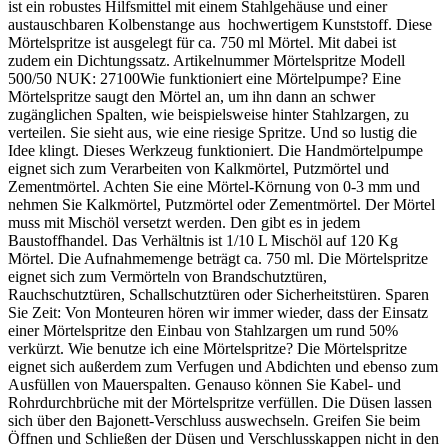
ist ein robustes Hilfsmittel mit einem Stahlgehäuse und einer
austauschbaren Kolbenstange aus hochwertigem Kunststoff. Diese
Mörtelspritze ist ausgelegt für ca. 750 ml Mörtel. Mit dabei ist
zudem ein Dichtungssatz. Artikelnummer Mörtelspritze Modell
500/50 NUK: 27100Wie funktioniert eine Mörtelpumpe? Eine
Mörtelspritze saugt den Mörtel an, um ihn dann an schwer
zugänglichen Spalten, wie beispielsweise hinter Stahlzargen, zu
verteilen. Sie sieht aus, wie eine riesige Spritze. Und so lustig die
Idee klingt. Dieses Werkzeug funktioniert. Die Handmörtelpumpe
eignet sich zum Verarbeiten von Kalkmörtel, Putzmörtel und
Zementmörtel. Achten Sie eine Mörtel-Körnung von 0-3 mm und
nehmen Sie Kalkmörtel, Putzmörtel oder Zementmörtel. Der Mörtel
muss mit Mischöl versetzt werden. Den gibt es in jedem
Baustoffhandel. Das Verhältnis ist 1/10 L Mischöl auf 120 Kg
Mörtel. Die Aufnahmemenge beträgt ca. 750 ml. Die Mörtelspritze
eignet sich zum Vermörteln von Brandschutztüren,
Rauchschutztüren, Schallschutztüren oder Sicherheitstüren. Sparen
Sie Zeit: Von Monteuren hören wir immer wieder, dass der Einsatz
einer Mörtelspritze den Einbau von Stahlzargen um rund 50%
verkürzt. Wie benutze ich eine Mörtelspritze? Die Mörtelspritze
eignet sich außerdem zum Verfugen und Abdichten und ebenso zum
Ausfüllen von Mauerspalten. Genauso können Sie Kabel- und
Rohrdurchbrüche mit der Mörtelspritze verfüllen. Die Düsen lassen
sich über den Bajonett-Verschluss auswechseln. Greifen Sie beim
Öffnen und Schließen der Düsen und Verschlusskappen nicht in den