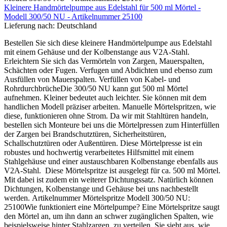
Kleinere Handmörtelpumpe aus Edelstahl für 500 ml Mörtel -
Modell 300/50 NU - Artikelnummer 25100
Lieferung nach:
Deutschland
Bestellen Sie sich diese kleinere Handmörtelpumpe aus Edelstahl
mit einem Gehäuse und der Kolbenstange aus V2A-Stahl.
Erleichtern Sie sich das Vermörteln von Zargen, Mauerspalten,
Schächten oder Fugen. Verfugen und Abdichten und ebenso zum
Ausfüllen von Mauerspalten. Verfüllen von Kabel- und
RohrdurchbrücheDie 300/50 NU kann gut 500 ml Mörtel
aufnehmen. Kleiner bedeutet auch leichter. Sie können mit dem
handlichen Modell präziser arbeiten. Manuelle Mörtelspritzen, wie
diese, funktionieren ohne Strom. Da wir mit Stahltüren handeln,
bestellen sich Monteure bei uns die Mörtelpressen zum Hinterfüllen
der Zargen bei Brandschutztüren, Sicherheitstüren,
Schallschutztüren oder Außentüren. Diese Mörtelpresse ist ein
robustes und hochwertig verarbeitetes Hilfsmittel mit einem
Stahlgehäuse und einer austauschbaren Kolbenstange ebenfalls aus
V2A-Stahl. Diese Mörtelspritze ist ausgelegt für ca. 500 ml Mörtel.
Mit dabei ist zudem ein weiterer Dichtungssatz. Natürlich können
Dichtungen, Kolbenstange und Gehäuse bei uns nachbestellt
werden. Artikelnummer Mörtelspritze Modell 300/50 NU:
25100Wie funktioniert eine Mörtelpumpe? Eine Mörtelspritze saugt
den Mörtel an, um ihn dann an schwer zugänglichen Spalten, wie
beispielsweise hinter Stahlzargen, zu verteilen. Sie sieht aus, wie