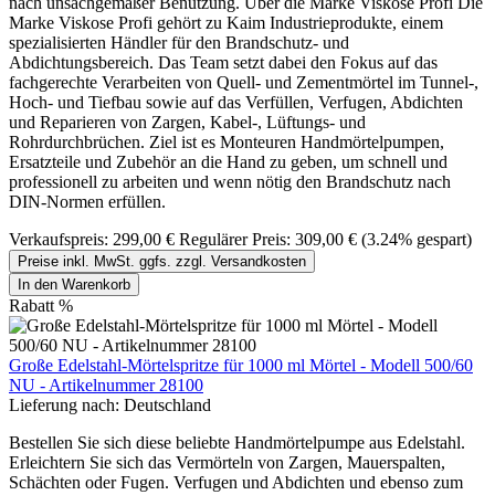
nach unsachgemäßer Benutzung. Über die Marke Viskose Profi Die
Marke Viskose Profi gehört zu Kaim Industrieprodukte, einem
spezialisierten Händler für den Brandschutz- und
Abdichtungsbereich. Das Team setzt dabei den Fokus auf das
fachgerechte Verarbeiten von Quell- und Zementmörtel im Tunnel-,
Hoch- und Tiefbau sowie auf das Verfüllen, Verfugen, Abdichten
und Reparieren von Zargen, Kabel-, Lüftungs- und
Rohrdurchbrüchen. Ziel ist es Monteuren Handmörtelpumpen,
Ersatzteile und Zubehör an die Hand zu geben, um schnell und
professionell zu arbeiten und wenn nötig den Brandschutz nach
DIN-Normen erfüllen.
Verkaufspreis:
299,00 €
Regulärer Preis:
309,00 €
(3.24% gespart)
Preise inkl. MwSt. ggfs. zzgl. Versandkosten
In den Warenkorb
Rabatt
%
Große Edelstahl-Mörtelspritze für 1000 ml Mörtel - Modell 500/60
NU - Artikelnummer 28100
Lieferung nach:
Deutschland
Bestellen Sie sich diese beliebte Handmörtelpumpe aus Edelstahl.
Erleichtern Sie sich das Vermörteln von Zargen, Mauerspalten,
Schächten oder Fugen. Verfugen und Abdichten und ebenso zum