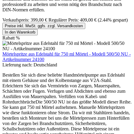
professionell zu arbeiten und wenn nötig den Brandschutz nach
DIN-Normen erfüllen.
Verkaufspreis:
399,00 €
Regulärer Preis:
409,00 €
(2.44% gespart)
Preise inkl. MwSt. ggfs. zzgl. Versandkosten
In den Warenkorb
Rabatt
%
Mörtelspritze aus Edelstahl für 750 ml Mörtel - Modell 500/50 NU -
Artikelnummer 24100
Lieferung nach:
Deutschland
Bestellen Sie sich diese beliebte Handmörtelpumpe aus Edelstahl
mit einem Gehäuse und der Kolbenstange aus V2A-Stahl.
Erleichtern Sie sich das Vermörteln von Zargen, Mauerspalten,
Schächten oder Fugen. Verfugen und Abdichten und ebenso zum
Ausfüllen von Mauerspalten. Verfüllen von Kabel- und
RohrdurchbrücheDie 500/50 NU ist das größte Modell dieser Reihe.
Sie kann gut 750 ml Mörtel aufnehmen. Manuelle Mörtelspritzen
wie diese funktionieren ohne Strom. Da wir mit Stahltüren handeln,
bestellen sich Monteure bei uns die Mörtelpressen zum Hinterfüllen
von der Zargen bei Brandschutztüren, Sicherheitstüren,
Schallschutztüren oder Außentüren. Diese Mörtelpresse ist ein