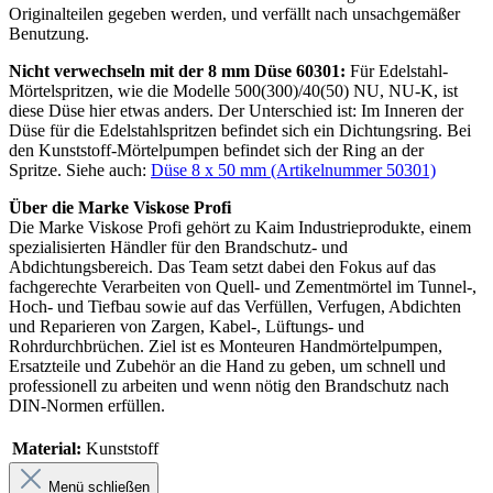
Originalteilen gegeben werden, und verfällt nach unsachgemäßer
Benutzung.
Nicht verwechseln mit der 8 mm Düse 60301:
Für Edelstahl-
Mörtelspritzen, wie die Modelle 500(300)/40(50) NU, NU-K, ist
diese Düse hier etwas anders. Der Unterschied ist: Im Inneren der
Düse für die Edelstahlspritzen befindet sich ein Dichtungsring. Bei
den Kunststoff-Mörtelpumpen befindet sich der Ring an der
Spritze.
Siehe auch:
Düse 8 x 50 mm (Artikelnummer 50301)
Über die Marke Viskose Profi
Die Marke Viskose Profi gehört zu Kaim Industrieprodukte, einem
spezialisierten Händler für den Brandschutz- und
Abdichtungsbereich. Das Team setzt dabei den Fokus auf das
fachgerechte Verarbeiten von Quell- und Zementmörtel im Tunnel-,
Hoch- und Tiefbau sowie auf das Verfüllen, Verfugen, Abdichten
und Reparieren von Zargen, Kabel-, Lüftungs- und
Rohrdurchbrüchen. Ziel ist es Monteuren Handmörtelpumpen,
Ersatzteile und Zubehör an die Hand zu geben, um schnell und
professionell zu arbeiten und wenn nötig den Brandschutz nach
DIN-Normen erfüllen.
Material:
Kunststoff
Menü schließen