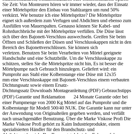
Sie Zeit: Von Monteuren hören wir immer wieder, dass der Einsatz
einer Mörtelspritze den Einbau von Stahlzargen um rund 50%
verkürzt. Wie benutze ich eine Mörtelspritze? Die Mörtelspritze
eignet sich außerdem zum Verfugen und Abdichten und ebenso zum
Ausfüllen von Mauerspalten. Genauso können Sie Kabel- und
Rohrdurchbrüche mit der Mörtelspritze verfüllen. Die Düse lässt
sich über den Bajonett-Verschluss auswechseln. Greifen Sie beim
Öffnen und Schließen der Düsen und Verschlusskappen nicht in den
Bereich des Bajonettverschlüssen. Sie können sich
verletzen. Benutzen Sie beim Verarbeiten von Mörtel geeignete
Handschuhe und eine Schutzbrille. Um die Verschlusskappe zu
schützen, stellen Sie die Mörtelspritze nicht hin, Es ist besser die
Mörtelpumpe nach Gebrauch hinzulegen. Geliefert wird: ein
Pumprohr aus Stahl eine Kolbenstange eine Düse mit 12x35
mm eine Verschlusskappe mit Bajonett-Verschluss einem verbauten
Dichtungssatz sowie einem Ersatz-
Dichtungssatz Downloads Montageanleitung (PDF) Gebrauchstipps
(PDF) Garantie und Reklamation 24 Monate Garantie oder bei
einer Pumpmenge von 2000 Kg Mörtel auf das Pumprohr und die
Kolbenstange für Modell 500/40 NUK. Die Garantie kann nur unter
der Anwendung von Originalteilen gegeben werden, und verfällt
nach unsachgemäßer Benutzung. Über die Marke Viskose Profi Die
Marke Viskose Profi gehört zu Kaim Industrieprodukte, einem
spezialisierten Händler für den Brandschutz- und