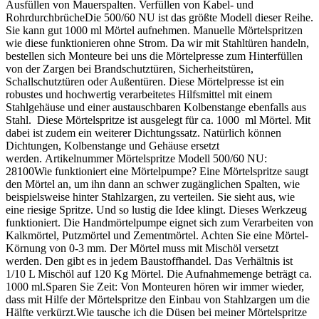
Ausfüllen von Mauerspalten. Verfüllen von Kabel- und
RohrdurchbrücheDie 500/60 NU ist das größte Modell dieser Reihe.
Sie kann gut 1000 ml Mörtel aufnehmen. Manuelle Mörtelspritzen
wie diese funktionieren ohne Strom. Da wir mit Stahltüren handeln,
bestellen sich Monteure bei uns die Mörtelpresse zum Hinterfüllen
von der Zargen bei Brandschutztüren, Sicherheitstüren,
Schallschutztüren oder Außentüren. Diese Mörtelpresse ist ein
robustes und hochwertig verarbeitetes Hilfsmittel mit einem
Stahlgehäuse und einer austauschbaren Kolbenstange ebenfalls aus
Stahl. Diese Mörtelspritze ist ausgelegt für ca. 1000 ml Mörtel. Mit
dabei ist zudem ein weiterer Dichtungssatz. Natürlich können
Dichtungen, Kolbenstange und Gehäuse ersetzt
werden. Artikelnummer Mörtelspritze Modell 500/60 NU:
28100Wie funktioniert eine Mörtelpumpe? Eine Mörtelspritze saugt
den Mörtel an, um ihn dann an schwer zugänglichen Spalten, wie
beispielsweise hinter Stahlzargen, zu verteilen. Sie sieht aus, wie
eine riesige Spritze. Und so lustig die Idee klingt. Dieses Werkzeug
funktioniert. Die Handmörtelpumpe eignet sich zum Verarbeiten von
Kalkmörtel, Putzmörtel und Zementmörtel. Achten Sie eine Mörtel-
Körnung von 0-3 mm. Der Mörtel muss mit Mischöl versetzt
werden. Den gibt es in jedem Baustoffhandel. Das Verhältnis ist
1/10 L Mischöl auf 120 Kg Mörtel. Die Aufnahmemenge beträgt ca.
1000 ml.Sparen Sie Zeit: Von Monteuren hören wir immer wieder,
dass mit Hilfe der Mörtelspritze den Einbau von Stahlzargen um die
Hälfte verkürzt.Wie tausche ich die Düsen bei meiner Mörtelspritze