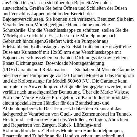
aus? Die Düsen lassen sich über den Bajonett-Verschluss
auswechseln. Greifen Sie beim Öffnen und Schließen der Düsen
und Verschlusskappen nicht in den Bereich des
Bajonettverschlüssen. Sie können sich verletzen. Benutzen Sie beim
Verarbeiten von Mörtel geeignete Handschuhe und eine
Schutzbrille. Um die Verschlusskappe zu schützen, stellen Sie die
Mörtelspritze nicht hin. Es ist besser die Mörtelpumpe nach
Gebrauch hinzulegen.Geliefert wird: ein Pumprohr aus
Edelstahl eine Kolbenstange aus Edelstahl mit einem Holzgriffeine
Düse aus Kunststoff mit 12x35 mm eine Verschlusskappe mit
Bajonett-Verschluss einem verbauten Dichtungssatz sowie einem
Ersatz-Dichtungssatz Downloads Montageanleitung
(PDF) Garantie und Reklamation Sie haben 24 Monate Garantie
oder bei einer Pumpmenge von 50 Tonnen Mörtel auf das Pumprohr
und die Kolbenstange für Modell 500/60 NU. Die Garantie kann
nur unter der Anwendung von Originalteilen gegeben werden, und
verfällt nach unsachgemäßer Benutzung. Über die Marke Viskose
Profi Die Marke Viskose Profi gehört zu Kaim Industrieprodukte,
einem spezialisierten Händler für den Brandschutz- und
Abdichtungsbereich. Das Team setzt dabei den Fokus auf das
fachgerechte Verarbeiten von Quell- und Zementmörtel im Tunnel-,
Hoch- und Tiefbau sowie auf das Verfüllen, Verfugen, Abdichten
und Reparieren von Zargen, Kabel-, Lüftungs- und
Rohrdurchbrüchen. Ziel ist es Monteuren Handmörtelpumpen,
Ersatzteile und Zubehör an die Hand zu geben, um schnell und