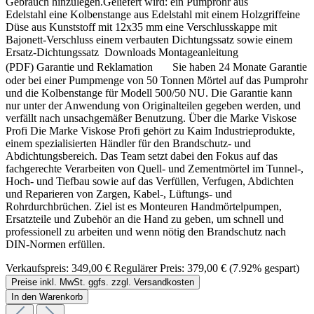
Gebrauch hinzulegen.Geliefert wird: ein Pumprohr aus
Edelstahl eine Kolbenstange aus Edelstahl mit einem Holzgriffeine
Düse aus Kunststoff mit 12x35 mm eine Verschlusskappe mit
Bajonett-Verschluss einem verbauten Dichtungssatz sowie einem
Ersatz-Dichtungssatz Downloads Montageanleitung
(PDF) Garantie und Reklamation Sie haben 24 Monate Garantie
oder bei einer Pumpmenge von 50 Tonnen Mörtel auf das Pumprohr
und die Kolbenstange für Modell 500/50 NU. Die Garantie kann
nur unter der Anwendung von Originalteilen gegeben werden, und
verfällt nach unsachgemäßer Benutzung. Über die Marke Viskose
Profi Die Marke Viskose Profi gehört zu Kaim Industrieprodukte,
einem spezialisierten Händler für den Brandschutz- und
Abdichtungsbereich. Das Team setzt dabei den Fokus auf das
fachgerechte Verarbeiten von Quell- und Zementmörtel im Tunnel-,
Hoch- und Tiefbau sowie auf das Verfüllen, Verfugen, Abdichten
und Reparieren von Zargen, Kabel-, Lüftungs- und
Rohrdurchbrüchen. Ziel ist es Monteuren Handmörtelpumpen,
Ersatzteile und Zubehör an die Hand zu geben, um schnell und
professionell zu arbeiten und wenn nötig den Brandschutz nach
DIN-Normen erfüllen.
Verkaufspreis:
349,00 €
Regulärer Preis:
379,00 €
(7.92% gespart)
Preise inkl. MwSt. ggfs. zzgl. Versandkosten
In den Warenkorb