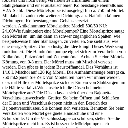
robustes und hochwertig verarbeitetes Hilfsmittel mit einem
Stahlgehäuse und einer austauschbaren Kolbenstange ebenfalls aus
V2A-Stahl. Diese Mörtelspritze ist ausgelegt für ca. 750 ml Mörtel.
Mit dabei ist zudem ein weiterer Dichtungssatz. Natürlich können
Dichtungen, Kolbenstange und Gehäuse ersetzt
werden. Artikelnummer Mörtelspritze Modell 500/50 NU:
24100Wie funktioniert eine Mörtelpumpe? Eine Mörtelspritze saugt
den Mörtel an, um ihn dann an schwer zugänglichen Spalten, wie
beispielsweise hinter Stahlzargen, zu verteilen. Sie sieht aus, wie
eine riesige Spritze. Und so lustig die Idee klingt. Dieses Werkzeug
funktioniert. Die Handmörtelpumpe eignet sich zum Verarbeiten von
Kalkmörtel, Putzmörtel und Zementmörtel. Achten Sie eine Mörtel-
Körnung von 0-3 mm. Der Mörtel muss mit Mischöl versetzt
werden. Den gibt es in jedem Baustoffhandel. Das Verhältnis ist
1/10 L Mischöl auf 120 Kg Mörtel. Die Aufnahmemenge beträgt ca.
750 ml.Sparen Sie Zeit: Von Monteuren hören wir immer wieder,
dass mit Hilfe der Mörtelspritze sich der Einbau von Stahlzargen um
die Hälfte verkürzt.Wie tausche ich die Düsen bei meiner
Mörtelspritze aus? Die Düsen lassen sich über den Bajonett-
Verschluss auswechseln. Greifen Sie beim Öffnen und Schließen
der Düsen und Verschlusskappen nicht in den Bereich des
Bajonettverschlusses. Sie können sich verletzen. Benutzen Sie beim
Verarbeiten von Mörtel geeignete Handschuhe und eine
Schutzbrille. Um die Verschlusskappe zu schützen, stellen Sie die
Mörtelspritze nicht hin. Es ist besser die Mörtelpumpe nach