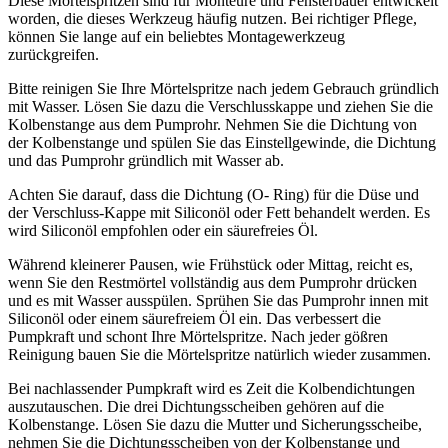
Diese Mörtelspritzen sind für Monteure und Fensterbauer entwickelt
worden, die dieses Werkzeug häufig nutzen. Bei richtiger Pflege,
können Sie lange auf ein beliebtes Montagewerkzeug
zurückgreifen.
Bitte reinigen Sie Ihre Mörtelspritze nach jedem Gebrauch gründlich
mit Wasser. Lösen Sie dazu die Verschlusskappe und ziehen Sie die
Kolbenstange aus dem Pumprohr. Nehmen Sie die Dichtung von
der Kolbenstange und spülen Sie das Einstellgewinde, die Dichtung
und das Pumprohr gründlich mit Wasser ab.
Achten Sie darauf, dass die Dichtung (O- Ring) für die Düse und
der Verschluss-Kappe mit Siliconöl oder Fett behandelt werden. Es
wird Siliconöl empfohlen oder ein säurefreies Öl.
Während kleinerer Pausen, wie Frühstück oder Mittag, reicht es,
wenn Sie den Restmörtel vollständig aus dem Pumprohr drücken
und es mit Wasser ausspülen. Sprühen Sie das Pumprohr innen mit
Siliconöl oder einem säurefreiem Öl ein. Das verbessert die
Pumpkraft und schont Ihre Mörtelspritze.
Nach jeder gößren
Reinigung bauen Sie die Mörtelspritze natürlich wieder zusammen.
Bei nachlassender Pumpkraft wird es Zeit die Kolbendichtungen
auszutauschen. Die drei Dichtungsscheiben gehören auf die
Kolbenstange. Lösen Sie dazu die Mutter und Sicherungsscheibe,
nehmen Sie die Dichtungsscheiben von der Kolbenstange und