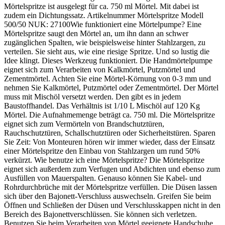
Mörtelspritze ist ausgelegt für ca. 750 ml Mörtel. Mit dabei ist
zudem ein Dichtungssatz. Artikelnummer Mörtelspritze Modell
500/50 NUK: 27100Wie funktioniert eine Mörtelpumpe? Eine
Mörtelspritze saugt den Mörtel an, um ihn dann an schwer
zugänglichen Spalten, wie beispielsweise hinter Stahlzargen, zu
verteilen. Sie sieht aus, wie eine riesige Spritze. Und so lustig die
Idee klingt. Dieses Werkzeug funktioniert. Die Handmörtelpumpe
eignet sich zum Verarbeiten von Kalkmörtel, Putzmörtel und
Zementmörtel. Achten Sie eine Mörtel-Körnung von 0-3 mm und
nehmen Sie Kalkmörtel, Putzmörtel oder Zementmörtel. Der Mörtel
muss mit Mischöl versetzt werden. Den gibt es in jedem
Baustoffhandel. Das Verhältnis ist 1/10 L Mischöl auf 120 Kg
Mörtel. Die Aufnahmemenge beträgt ca. 750 ml. Die Mörtelspritze
eignet sich zum Vermörteln von Brandschutztüren,
Rauchschutztüren, Schallschutztüren oder Sicherheitstüren. Sparen
Sie Zeit: Von Monteuren hören wir immer wieder, dass der Einsatz
einer Mörtelspritze den Einbau von Stahlzargen um rund 50%
verkürzt. Wie benutze ich eine Mörtelspritze? Die Mörtelspritze
eignet sich außerdem zum Verfugen und Abdichten und ebenso zum
Ausfüllen von Mauerspalten. Genauso können Sie Kabel- und
Rohrdurchbrüche mit der Mörtelspritze verfüllen. Die Düsen lassen
sich über den Bajonett-Verschluss auswechseln. Greifen Sie beim
Öffnen und Schließen der Düsen und Verschlusskappen nicht in den
Bereich des Bajonettverschlüssen. Sie können sich verletzen.
Benutzen Sie beim Verarbeiten von Mörtel geeignete Handschuhe