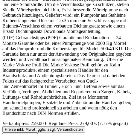
und eine Schutzbrille. Um die Verschlusskappe zu schützen, stellen
Sie die Mörtelspritze nicht hin, Es ist besser die Mörtelpumpe nach
Gebrauch hinzulegen. Geliefert wird: ein Pumprohr aus Stahleine
Kolbenstange eine Düse mit 12x35 mm eine Verschlusskappe mit
Bajonett-Verschluss einem verbauten Dichtungssatz sowie einem
Ersatz-Dichtungssatz Downloads Montageanleitung
(PDF) Gebrauchstipps (PDF) Garantie und Reklamation 24
Monate Garantie oder bei einer Pumpmenge von 2000 Kg Mörtel
auf das Pumprohr und die Kolbenstange für Modell 500/40 KU. Die
Garantie kann nur unter der Anwendung von Originalteilen gegeben
werden, und verfällt nach unsachgemäßer Benutzung. Über die
Marke Viskose Profi Die Marke Viskose Profi gehört zu Kaim
Industrieprodukte, einem spezialisierten Händler für den
Brandschutz- und Abdichtungsbereich. Das Team setzt dabei den
Fokus auf das fachgerechte Verarbeiten von Quell-
und Zementmörtel im Tunnel-, Hoch- und Tiefbau sowie auf das
Verfüllen, Verfugen, Abdichten und Reparieren von Zargen, Kabel-,
Lüftungs- und Rohrdurchbrüchen. Ziel ist es Monteuren
Handmörtelpumpen, Ersatzteile und Zubehör an die Hand zu geben,
um schnell und professionell zu arbeiten und wenn nötig den
Brandschutz nach DIN-Normen erfüllen.
Verkaufspreis:
259,00 €
Regulärer Preis:
279,00 €
(7.17% gespart)
Preise inkl. MwSt. ggfs. zzgl. Versandkosten