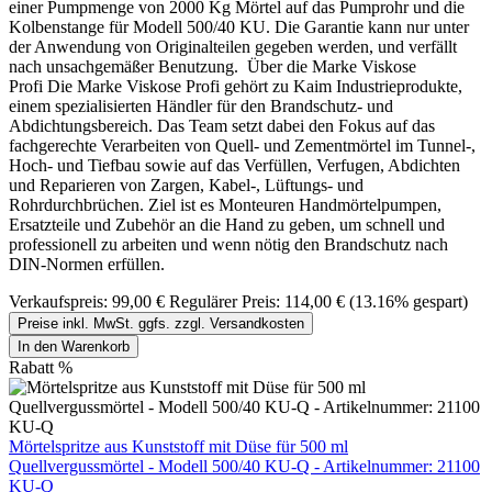
einer Pumpmenge von 2000 Kg Mörtel auf das Pumprohr und die
Kolbenstange für Modell 500/40 KU. Die Garantie kann nur unter
der Anwendung von Originalteilen gegeben werden, und verfällt
nach unsachgemäßer Benutzung. Über die Marke Viskose
Profi Die Marke Viskose Profi gehört zu Kaim Industrieprodukte,
einem spezialisierten Händler für den Brandschutz- und
Abdichtungsbereich. Das Team setzt dabei den Fokus auf das
fachgerechte Verarbeiten von Quell- und Zementmörtel im Tunnel-,
Hoch- und Tiefbau sowie auf das Verfüllen, Verfugen, Abdichten
und Reparieren von Zargen, Kabel-, Lüftungs- und
Rohrdurchbrüchen. Ziel ist es Monteuren Handmörtelpumpen,
Ersatzteile und Zubehör an die Hand zu geben, um schnell und
professionell zu arbeiten und wenn nötig den Brandschutz nach
DIN-Normen erfüllen.
Verkaufspreis:
99,00 €
Regulärer Preis:
114,00 €
(13.16% gespart)
Preise inkl. MwSt. ggfs. zzgl. Versandkosten
In den Warenkorb
Rabatt
%
Mörtelspritze aus Kunststoff mit Düse für 500 ml
Quellvergussmörtel - Modell 500/40 KU-Q - Artikelnummer: 21100
KU-Q