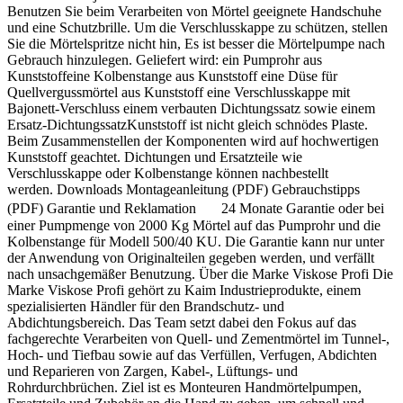
Benutzen Sie beim Verarbeiten von Mörtel geeignete Handschuhe
und eine Schutzbrille. Um die Verschlusskappe zu schützen, stellen
Sie die Mörtelspritze nicht hin, Es ist besser die Mörtelpumpe nach
Gebrauch hinzulegen. Geliefert wird: ein Pumprohr aus
Kunststoffeine Kolbenstange aus Kunststoff eine Düse für
Quellvergussmörtel aus Kunststoff eine Verschlusskappe mit
Bajonett-Verschluss einem verbauten Dichtungssatz sowie einem
Ersatz-DichtungssatzKunststoff ist nicht gleich schnödes Plaste.
Beim Zusammenstellen der Komponenten wird auf hochwertigen
Kunststoff geachtet. Dichtungen und Ersatzteile wie
Verschlusskappe oder Kolbenstange können nachbestellt
werden. Downloads Montageanleitung (PDF) Gebrauchstipps
(PDF) Garantie und Reklamation 24 Monate Garantie oder bei
einer Pumpmenge von 2000 Kg Mörtel auf das Pumprohr und die
Kolbenstange für Modell 500/40 KU. Die Garantie kann nur unter
der Anwendung von Originalteilen gegeben werden, und verfällt
nach unsachgemäßer Benutzung. Über die Marke Viskose Profi Die
Marke Viskose Profi gehört zu Kaim Industrieprodukte, einem
spezialisierten Händler für den Brandschutz- und
Abdichtungsbereich. Das Team setzt dabei den Fokus auf das
fachgerechte Verarbeiten von Quell- und Zementmörtel im Tunnel-,
Hoch- und Tiefbau sowie auf das Verfüllen, Verfugen, Abdichten
und Reparieren von Zargen, Kabel-, Lüftungs- und
Rohrdurchbrüchen. Ziel ist es Monteuren Handmörtelpumpen,