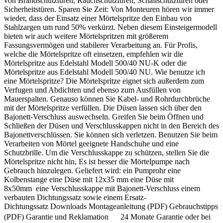
von Brandschutztüren, Rauchschutztüren, Schallschutztüren oder
Sicherheitstüren. Sparen Sie Zeit: Von Monteuren hören wir immer
wieder, dass der Einsatz einer Mörtelspritze den Einbau von
Stahlzargen um rund 50% verkürzt. Neben diesem Einsteigermodell
bieten wir auch weitere Mörtelspritzen mit größerem
Fassungsvermögen und stabilerer Verarbeitung an. Für Profis,
welche die Mörtelspritze oft einsetzen, empfehlen wir die
Mörtelspritze aus Edelstahl Modell 500/40 NU-K oder die
Mörtelspritze aus Edelstahl Modell 500/40 NU. Wie benutze ich
eine Mörtelspritze? Die Mörtelspritze eignet sich außerdem zum
Verfugen und Abdichten und ebenso zum Ausfüllen von
Mauerspalten. Genauso können Sie Kabel- und Rohrdurchbrüche
mit der Mörtelspritze verfüllen. Die Düsen lassen sich über den
Bajonett-Verschluss auswechseln. Greifen Sie beim Öffnen und
Schließen der Düsen und Verschlusskappen nicht in den Bereich des
Bajonettverschlüssen. Sie können sich verletzen. Benutzen Sie beim
Verarbeiten von Mörtel geeignete Handschuhe und eine
Schutzbrille. Um die Verschlusskappe zu schützen, stellen Sie die
Mörtelspritze nicht hin, Es ist besser die Mörtelpumpe nach
Gebrauch hinzulegen. Geliefert wird: ein Pumprohr eine
Kolbenstange eine Düse mit 12x35 mm eine Düse mit
8x50mm eine Verschlusskappe mit Bajonett-Verschluss einem
verbauten Dichtungssatz sowie einem Ersatz-
Dichtungssatz Downloads Montageanleitung (PDF) Gebrauchstipps
(PDF) Garantie und Reklamation 24 Monate Garantie oder bei