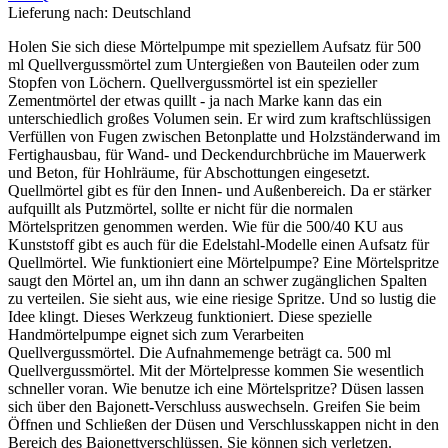
Lieferung nach:
Deutschland
Holen Sie sich diese Mörtelpumpe mit speziellem Aufsatz für 500
ml Quellvergussmörtel zum Untergießen von Bauteilen oder zum
Stopfen von Löchern. Quellvergussmörtel ist ein spezieller
Zementmörtel der etwas quillt - ja nach Marke kann das ein
unterschiedlich großes Volumen sein. Er wird zum kraftschlüssigen
Verfüllen von Fugen zwischen Betonplatte und Holzständerwand im
Fertighausbau, für Wand- und Deckendurchbrüche im Mauerwerk
und Beton, für Hohlräume, für Abschottungen eingesetzt.
Quellmörtel gibt es für den Innen- und Außenbereich. Da er stärker
aufquillt als Putzmörtel, sollte er nicht für die normalen
Mörtelspritzen genommen werden. Wie für die 500/40 KU aus
Kunststoff gibt es auch für die Edelstahl-Modelle einen Aufsatz für
Quellmörtel. Wie funktioniert eine Mörtelpumpe? Eine Mörtelspritze
saugt den Mörtel an, um ihn dann an schwer zugänglichen Spalten
zu verteilen. Sie sieht aus, wie eine riesige Spritze. Und so lustig die
Idee klingt. Dieses Werkzeug funktioniert. Diese spezielle
Handmörtelpumpe eignet sich zum Verarbeiten
Quellvergussmörtel. Die Aufnahmemenge beträgt ca. 500 ml
Quellvergussmörtel. Mit der Mörtelpresse kommen Sie wesentlich
schneller voran. Wie benutze ich eine Mörtelspritze? Düsen lassen
sich über den Bajonett-Verschluss auswechseln. Greifen Sie beim
Öffnen und Schließen der Düsen und Verschlusskappen nicht in den
Bereich des Bajonettverschlüssen. Sie können sich verletzen.