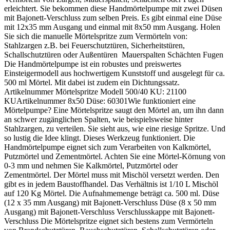
erleichtert. Sie bekommen diese Handmörtelpumpe mit zwei Düsen
mit Bajonett-Verschluss zum selben Preis. Es gibt einmal eine Düse
mit 12x35 mm Ausgang und einmal mit 8x50 mm Ausgang. Holen
Sie sich die manuelle Mörtelspritze zum Vermörteln von:
Stahlzargen z.B. bei Feuerschutztüren, Sicherheitstüren,
Schallschutztüren oder Außentüren Mauerspalten Schächten Fugen
Die Handmörtelpumpe ist ein robustes und preiswertes
Einsteigermodell aus hochwertigem Kunststoff und ausgelegt für ca.
500 ml Mörtel. Mit dabei ist zudem ein Dichtungssatz.
Artikelnummer Mörtelspritze Modell 500/40 KU: 21100
KUArtikelnummer 8x50 Düse: 60301Wie funktioniert eine
Mörtelpumpe? Eine Mörtelspritze saugt den Mörtel an, um ihn dann
an schwer zugänglichen Spalten, wie beispielsweise hinter
Stahlzargen, zu verteilen. Sie sieht aus, wie eine riesige Spritze. Und
so lustig die Idee klingt. Dieses Werkzeug funktioniert. Die
Handmörtelpumpe eignet sich zum Verarbeiten von Kalkmörtel,
Putzmörtel und Zementmörtel. Achten Sie eine Mörtel-Körnung von
0-3 mm und nehmen Sie Kalkmörtel, Putzmörtel oder
Zementmörtel. Der Mörtel muss mit Mischöl versetzt werden. Den
gibt es in jedem Baustoffhandel. Das Verhältnis ist 1/10 L Mischöl
auf 120 Kg Mörtel. Die Aufnahmemenge beträgt ca. 500 ml. Düse
(12 x 35 mm Ausgang) mit Bajonett-Verschluss Düse (8 x 50 mm
Ausgang) mit Bajonett-Verschluss Verschlusskappe mit Bajonett-
Verschluss Die Mörtelspritze eignet sich bestens zum Vermörteln